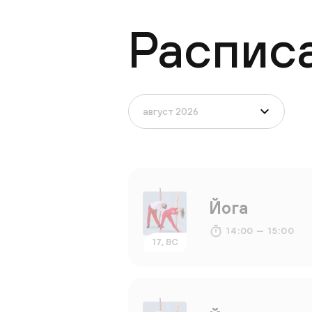
Распис
Йога
14:00 — 15:00
17, ВС