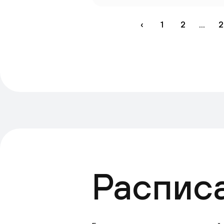
‹
1
2
...
2
Распис