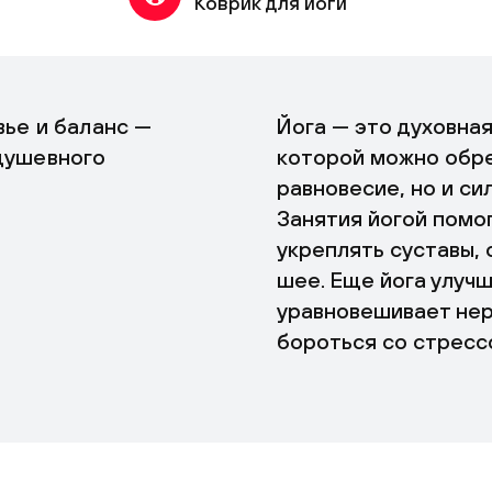
Коврик для йоги
вье и баланс —
Йога — это духовная
душевного
которой можно обре
равновесие, но и си
Занятия йогой помо
укреплять суставы, 
шее. Еще йога улучш
уравновешивает нер
бороться со стресс